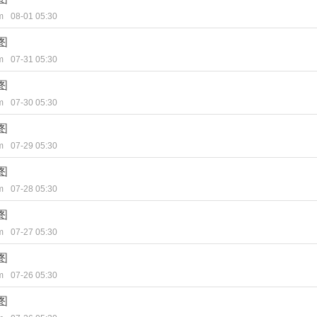
m
08-01 05:30
图
m
07-31 05:30
图
m
07-30 05:30
图
m
07-29 05:30
图
m
07-28 05:30
图
m
07-27 05:30
图
m
07-26 05:30
图