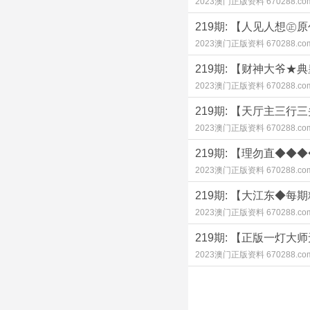
2023澳门正版资料 670288.co
219期: 【人见人想㊣
2023澳门正版资料 670288.co
219期: 【财神大爷★
2023澳门正版资料 670288.co
219期: 【天厅主三行
2023澳门正版资料 670288.co
219期: 【理勿直◆◆
2023澳门正版资料 670288.co
219期: 【大江东◆每
2023澳门正版资料 670288.co
219期: 【正版一灯大
2023澳门正版资料 670288.co