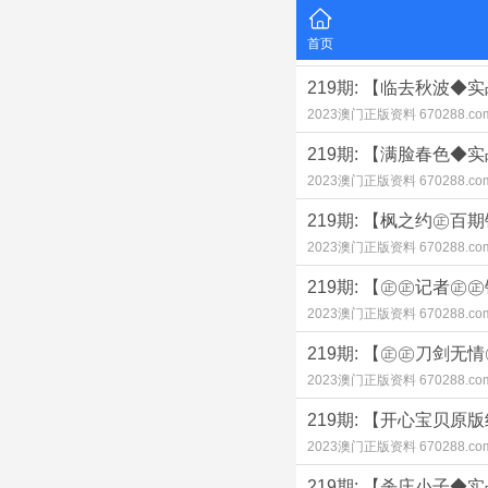
首页
219期: 【临去秋波◆
2023澳门正版资料 670288.co
219期: 【满脸春色◆
2023澳门正版资料 670288.co
219期: 【枫之约㊣百
2023澳门正版资料 670288.co
219期: 【㊣㊣记者㊣
2023澳门正版资料 670288.co
219期: 【㊣㊣刀剑无
2023澳门正版资料 670288.co
219期: 【开心宝贝原
2023澳门正版资料 670288.co
219期: 【杀庄小子◆