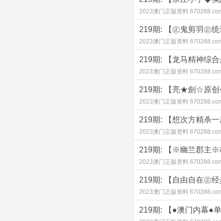
2023澳门正版资料 670288.co
219期: 【㊣鬼剪羽㊣
2023澳门正版资料 670288.co
219期: 【龙马精神综
2023澳门正版资料 670288.co
219期: 【亮★劍☆原
2023澳门正版资料 670288.co
219期: 【想次方精杀
2023澳门正版资料 670288.co
219期: 【※幽兰郡主
2023澳门正版资料 670288.co
219期: 【自由自在㊣
2023澳门正版资料 670288.co
219期: 【●澳门内幕