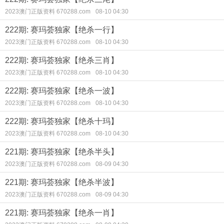
2023澳门正版资料 670288.com
08-10 04:30
222期: 赛玛荟独家【绝杀一行】
2023澳门正版资料 670288.com
08-10 04:30
222期: 赛玛荟独家【绝杀三肖】
2023澳门正版资料 670288.com
08-10 04:30
222期: 赛玛荟独家【绝杀一波】
2023澳门正版资料 670288.com
08-10 04:30
222期: 赛玛荟独家【绝杀十玛】
2023澳门正版资料 670288.com
08-10 04:30
221期: 赛玛荟独家【绝杀半头】
2023澳门正版资料 670288.com
08-09 04:30
221期: 赛玛荟独家【绝杀半波】
2023澳门正版资料 670288.com
08-09 04:30
221期: 赛玛荟独家【绝杀一肖】