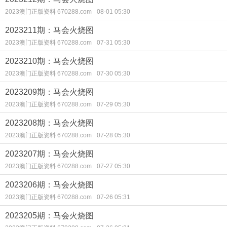
2023澳门正版资料 670288.com
08-01 05:30
2023211期：马会火烧图
2023澳门正版资料 670288.com
07-31 05:30
2023210期：马会火烧图
2023澳门正版资料 670288.com
07-30 05:30
2023209期：马会火烧图
2023澳门正版资料 670288.com
07-29 05:30
2023208期：马会火烧图
2023澳门正版资料 670288.com
07-28 05:30
2023207期：马会火烧图
2023澳门正版资料 670288.com
07-27 05:30
2023206期：马会火烧图
2023澳门正版资料 670288.com
07-26 05:31
2023205期：马会火烧图