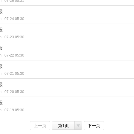
m
07-26 05:31
报
m
07-24 05:30
报
m
07-23 05:30
报
m
07-22 05:30
报
m
07-21 05:30
报
m
07-20 05:30
报
m
07-19 05:30
上一页
第1页
下一页