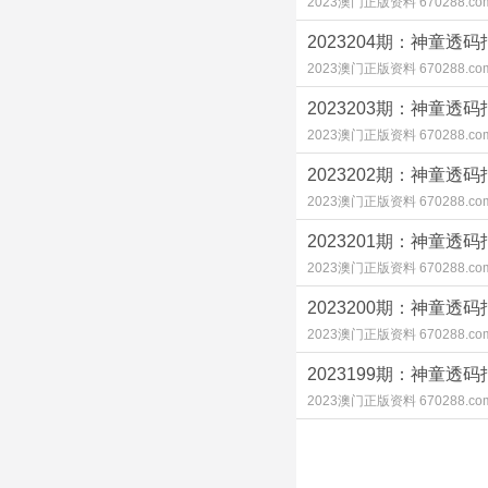
2023澳门正版资料 670288.co
2023204期：神童透码
2023澳门正版资料 670288.co
2023203期：神童透码
2023澳门正版资料 670288.co
2023202期：神童透码
2023澳门正版资料 670288.co
2023201期：神童透码
2023澳门正版资料 670288.co
2023200期：神童透码
2023澳门正版资料 670288.co
2023199期：神童透码
2023澳门正版资料 670288.co