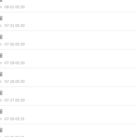
m
08-01 05:30
报
m
07-31 05:30
报
m
07-30 05:30
报
m
07-29 05:30
报
m
07-28 05:30
报
m
07-27 05:30
报
m
07-26 05:31
报