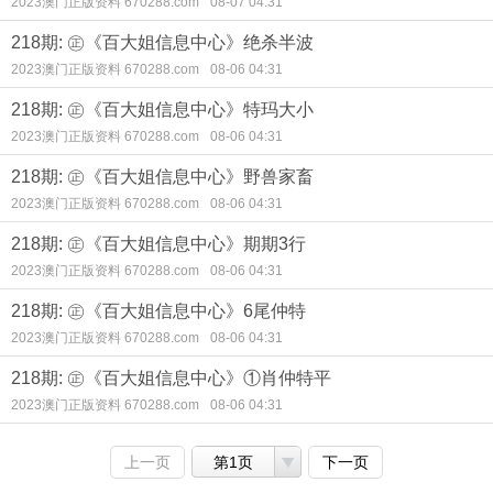
2023澳门正版资料 670288.com
08-07 04:31
218期: ㊣《百大姐信息中心》绝杀半波
2023澳门正版资料 670288.com
08-06 04:31
218期: ㊣《百大姐信息中心》特玛大小
2023澳门正版资料 670288.com
08-06 04:31
218期: ㊣《百大姐信息中心》野兽家畜
2023澳门正版资料 670288.com
08-06 04:31
218期: ㊣《百大姐信息中心》期期3行
2023澳门正版资料 670288.com
08-06 04:31
218期: ㊣《百大姐信息中心》6尾仲特
2023澳门正版资料 670288.com
08-06 04:31
218期: ㊣《百大姐信息中心》①肖仲特平
2023澳门正版资料 670288.com
08-06 04:31
上一页
第1页
下一页