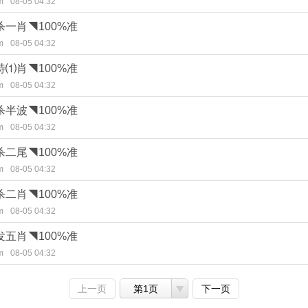
m
08-05 04:32
杀一肖◥100%准
m
08-05 04:32
特⑴肖◥100%准
m
08-05 04:32
杀半波◥100%准
m
08-05 04:32
杀二尾◥100%准
m
08-05 04:32
杀二肖◥100%准
m
08-05 04:32
发五肖◥100%准
m
08-05 04:32
上一页
第1页
下一页