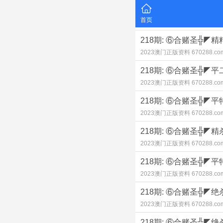
首页
218期: ⑥合赌圣╬◤
2023澳门正版资料 670288.co
218期: ⑥合赌圣╬◤平
2023澳门正版资料 670288.co
218期: ⑥合赌圣╬◤平
2023澳门正版资料 670288.co
218期: ⑥合赌圣╬◤精
2023澳门正版资料 670288.co
218期: ⑥合赌圣╬◤平
2023澳门正版资料 670288.co
218期: ⑥合赌圣╬◤绝
2023澳门正版资料 670288.co
218期: ⑥合赌圣╬◤绝