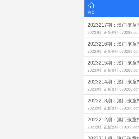
首页
2023217期：澳门孩童
2023澳门正版资料 670288.co
2023216期：澳门孩童
2023澳门正版资料 670288.co
2023215期：澳门孩童
2023澳门正版资料 670288.co
2023214期：澳门孩童
2023澳门正版资料 670288.co
2023213期：澳门孩童
2023澳门正版资料 670288.co
2023212期：澳门孩童
2023澳门正版资料 670288.co
2023211期：澳门孩童