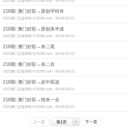
2023澳门正版资料 670288.com
08-06 04:33
218期: 澳门好彩→原创平特肖
2023澳门正版资料 670288.com
08-06 04:33
218期: 澳门好彩→原创杀半波
2023澳门正版资料 670288.com
08-06 04:33
218期: 澳门好彩→杀二尾
2023澳门正版资料 670288.com
08-06 04:33
218期: 澳门好彩→杀二肖
2023澳门正版资料 670288.com
08-06 04:33
218期: 澳门好彩→必中双波
2023澳门正版资料 670288.com
08-06 04:33
218期: 澳门好彩→绝杀一合
2023澳门正版资料 670288.com
08-06 04:33
上一页
第1页
下一页