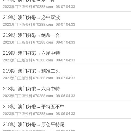
2023澳门正版资料 670288.com
08-07 04:33
219期: 澳门好彩→必中双波
2023澳门正版资料 670288.com
08-07 04:33
219期: 澳门好彩→绝杀一合
2023澳门正版资料 670288.com
08-07 04:33
219期: 澳门好彩→六尾中特
2023澳门正版资料 670288.com
08-07 04:33
219期: 澳门好彩→精准二头
2023澳门正版资料 670288.com
08-07 04:33
218期: 澳门好彩→六肖中特
2023澳门正版资料 670288.com
08-06 04:33
218期: 澳门好彩→平特五不中
2023澳门正版资料 670288.com
08-06 04:33
218期: 澳门好彩→原创平特尾