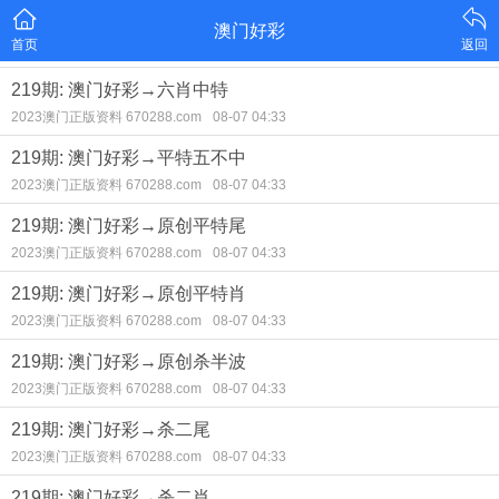
澳门好彩
首页
返回
219期: 澳门好彩→六肖中特
2023澳门正版资料 670288.com
08-07 04:33
219期: 澳门好彩→平特五不中
2023澳门正版资料 670288.com
08-07 04:33
219期: 澳门好彩→原创平特尾
2023澳门正版资料 670288.com
08-07 04:33
219期: 澳门好彩→原创平特肖
2023澳门正版资料 670288.com
08-07 04:33
219期: 澳门好彩→原创杀半波
2023澳门正版资料 670288.com
08-07 04:33
219期: 澳门好彩→杀二尾
2023澳门正版资料 670288.com
08-07 04:33
219期: 澳门好彩→杀二肖