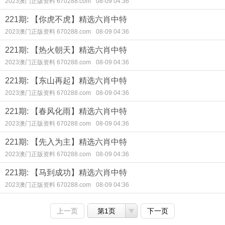
2023澳门正版资料 670288.com
08-09 04:36
221期: 【你虎不虎】精选六肖中特
2023澳门正版资料 670288.com
08-09 04:36
221期: 【热火朝天】精选六肖中特
2023澳门正版资料 670288.com
08-09 04:36
221期: 【东山再起】精选六肖中特
2023澳门正版资料 670288.com
08-09 04:36
221期: 【春风化雨】精选六肖中特
2023澳门正版资料 670288.com
08-09 04:36
221期: 【先入为主】精选六肖中特
2023澳门正版资料 670288.com
08-09 04:36
221期: 【马到成功】精选六肖中特
2023澳门正版资料 670288.com
08-09 04:36
上一页
第1页
下一页