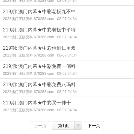
2023澳门正版资料 670288.com
08-08 04:34
219期: 澳门内幕★中彩老板九不中
2023澳门正版资料 670288.com
08-07 04:34
219期: 澳门内幕★中彩老板中平特
2023澳门正版资料 670288.com
08-07 04:34
219期: 澳门内幕★中彩僧到仁单双
2023澳门正版资料 670288.com
08-07 04:34
219期: 澳门内幕★中彩免费一俏料
2023澳门正版资料 670288.com
08-07 04:34
219期: 澳门内幕★中彩免费八玛料
2023澳门正版资料 670288.com
08-07 04:34
219期: 澳门内幕★中彩买十仲十
2023澳门正版资料 670288.com
08-07 04:34
上一页
第1页
下一页