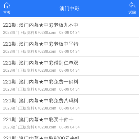
澳门中彩
首页
返回
221期: 澳门内幕★中彩老板九不中
2023澳门正版资料 670288.com
08-09 04:34
221期: 澳门内幕★中彩老板中平特
2023澳门正版资料 670288.com
08-09 04:34
221期: 澳门内幕★中彩僧到仁单双
2023澳门正版资料 670288.com
08-09 04:34
221期: 澳门内幕★中彩免费一俏料
2023澳门正版资料 670288.com
08-09 04:34
221期: 澳门内幕★中彩免费八玛料
2023澳门正版资料 670288.com
08-09 04:34
221期: 澳门内幕★中彩买十仲十
2023澳门正版资料 670288.com
08-09 04:34
221期: 澳门内幕★中彩8000元来料