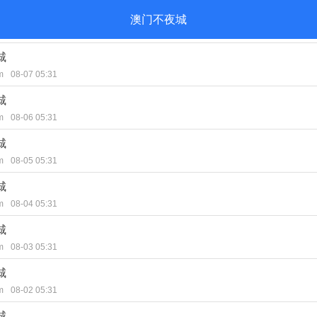
澳门不夜城
城
m
08-07 05:31
城
m
08-06 05:31
城
m
08-05 05:31
城
m
08-04 05:31
城
m
08-03 05:31
城
m
08-02 05:31
城