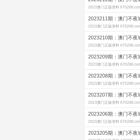
2023澳门正版资料 670288.co
2023211期：澳门不夜
2023澳门正版资料 670288.co
2023210期：澳门不夜
2023澳门正版资料 670288.co
2023209期：澳门不夜
2023澳门正版资料 670288.co
2023208期：澳门不夜
2023澳门正版资料 670288.co
2023207期：澳门不夜
2023澳门正版资料 670288.co
2023206期：澳门不夜
2023澳门正版资料 670288.co
2023205期：澳门不夜