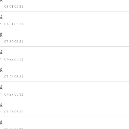
m
08-01 05:31
城
m
07-31 05:31
城
m
07-30 05:31
城
m
07-29 05:31
城
m
07-28 05:31
城
m
07-27 05:31
城
m
07-26 05:32
城