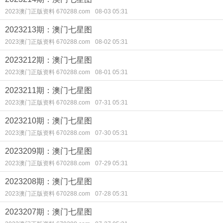
2023澳门正版资料 670288.com
08-03 05:31
2023213期：澳门七星图
2023澳门正版资料 670288.com
08-02 05:31
2023212期：澳门七星图
2023澳门正版资料 670288.com
08-01 05:31
2023211期：澳门七星图
2023澳门正版资料 670288.com
07-31 05:31
2023210期：澳门七星图
2023澳门正版资料 670288.com
07-30 05:31
2023209期：澳门七星图
2023澳门正版资料 670288.com
07-29 05:31
2023208期：澳门七星图
2023澳门正版资料 670288.com
07-28 05:31
2023207期：澳门七星图