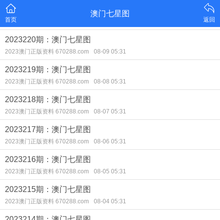
澳门七星图
首页
返回
2023220期：澳门七星图
2023澳门正版资料 670288.com
08-09 05:31
2023219期：澳门七星图
2023澳门正版资料 670288.com
08-08 05:31
2023218期：澳门七星图
2023澳门正版资料 670288.com
08-07 05:31
2023217期：澳门七星图
2023澳门正版资料 670288.com
08-06 05:31
2023216期：澳门七星图
2023澳门正版资料 670288.com
08-05 05:31
2023215期：澳门七星图
2023澳门正版资料 670288.com
08-04 05:31
2023214期：澳门七星图