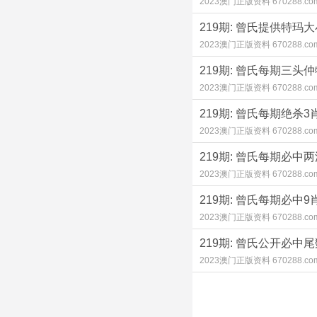
2023澳门正版资料 670288.co
219期: 曾氏提供特玛
2023澳门正版资料 670288.co
219期: 曾氏每期三头
2023澳门正版资料 670288.co
219期: 曾氏每期绝杀
2023澳门正版资料 670288.co
219期: 曾氏每期必中
2023澳门正版资料 670288.co
219期: 曾氏每期必中
2023澳门正版资料 670288.co
219期: 曾氏公开必中
2023澳门正版资料 670288.co