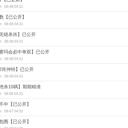
m
08-08 04:31
尾数【已公开】
m
08-08 04:31
创【无错杀肖】已公开
m
08-08 04:31
创【赛玛会必中单双】已公开
m
08-08 04:31
【2肖仲特】已公开
m
08-08 04:31
【绝杀10碼】期期精准
m
08-08 04:31
九不中【已公开】
m
08-07 04:32
大包围【已公开】