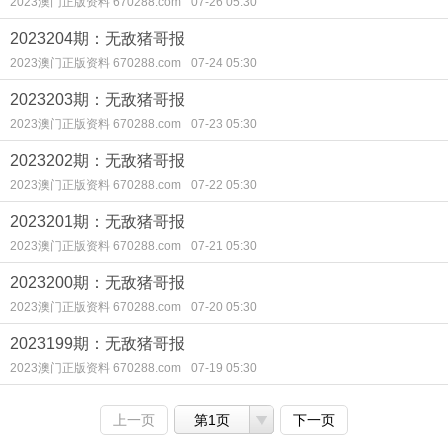
2023澳门正版资料 670288.com
07-26 05:30
2023204期：无敌猪哥报
2023澳门正版资料 670288.com
07-24 05:30
2023203期：无敌猪哥报
2023澳门正版资料 670288.com
07-23 05:30
2023202期：无敌猪哥报
2023澳门正版资料 670288.com
07-22 05:30
2023201期：无敌猪哥报
2023澳门正版资料 670288.com
07-21 05:30
2023200期：无敌猪哥报
2023澳门正版资料 670288.com
07-20 05:30
2023199期：无敌猪哥报
2023澳门正版资料 670288.com
07-19 05:30
上一页
第1页
下一页