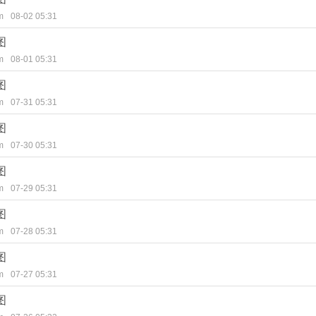
m
08-02 05:31
图
m
08-01 05:31
图
m
07-31 05:31
图
m
07-30 05:31
图
m
07-29 05:31
图
m
07-28 05:31
图
m
07-27 05:31
图