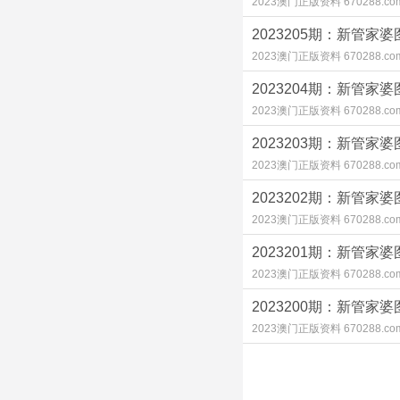
2023澳门正版资料 670288.co
2023205期：新管家婆
2023澳门正版资料 670288.co
2023204期：新管家婆
2023澳门正版资料 670288.co
2023203期：新管家婆
2023澳门正版资料 670288.co
2023202期：新管家婆
2023澳门正版资料 670288.co
2023201期：新管家婆
2023澳门正版资料 670288.co
2023200期：新管家婆
2023澳门正版资料 670288.co