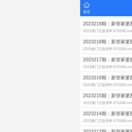
首页
2023219期：新管家婆
2023澳门正版资料 670288.co
2023218期：新管家婆
2023澳门正版资料 670288.co
2023217期：新管家婆
2023澳门正版资料 670288.co
2023216期：新管家婆
2023澳门正版资料 670288.co
2023215期：新管家婆
2023澳门正版资料 670288.co
2023214期：新管家婆
2023澳门正版资料 670288.co
2023213期：新管家婆