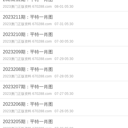
2023澳门正版资料 670288.com
08-01 05:30
2023211期：平特一肖图
2023澳门正版资料 670288.com
07-31 05:30
2023210期：平特一肖图
2023澳门正版资料 670288.com
07-30 05:30
2023209期：平特一肖图
2023澳门正版资料 670288.com
07-29 05:30
2023208期：平特一肖图
2023澳门正版资料 670288.com
07-28 05:30
2023207期：平特一肖图
2023澳门正版资料 670288.com
07-27 05:30
2023206期：平特一肖图
2023澳门正版资料 670288.com
07-26 05:30
2023205期：平特一肖图