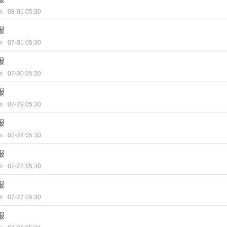
m
08-01 05:30
报
m
07-31 05:30
报
m
07-30 05:30
报
m
07-29 05:30
报
m
07-28 05:30
报
m
07-27 05:30
报
m
07-27 05:30
报