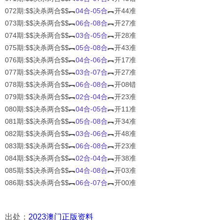
072期:$$决杀两合$$︻
04合-05合
︻开44准
073期:$$决杀两合$$︻
06合-08合
︻开27准
074期:$$决杀两合$$︻
03合-05合
︻开28准
075期:$$决杀两合$$︻
05合-08合
︻开43准
076期:$$决杀两合$$︻
04合-06合
︻开17准
077期:$$决杀两合$$︻
03合-07合
︻开27准
078期:$$决杀两合$$︻
06合-08合
︻开08错
079期:$$决杀两合$$︻
02合-04合
︻开23准
080期:$$决杀两合$$︻
04合-05合
︻开11准
081期:$$决杀两合$$︻
05合-08合
︻开34准
082期:$$决杀两合$$︻
03合-06合
︻开48准
083期:$$决杀两合$$︻
06合-08合
︻开23准
084期:$$决杀两合$$︻
02合-04合
︻开38准
085期:$$决杀两合$$︻
04合-08合
︻开03准
086期:$$决杀两合$$︻
06合-07合
︻开00准
出处：
2023澳门正版资料