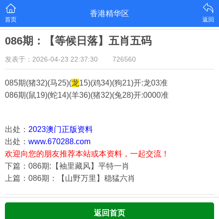
香港精华区
首页
返回
086期：【等候日落】五肖五码
发表于：2026-04-23 22:37:30
726560
085期(猪32)(马25)(
龙
15)(鸡34)(狗21)
开:龙03准
086期(鼠19)(蛇14)(羊36)(猪32)(兔28)
开:0000准
出处：
2023澳门正版资料
出处：
www.670288.com
欢迎向您的朋友推荐本站或本资料，一起交流！
下篇：086期:【袖里藏风】平特一肖
上篇：086期：【山野万里】稳猛六肖
返回首页