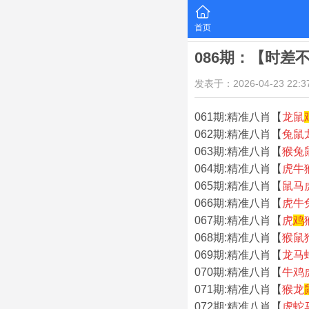
首页
086期：【时差
发表于：2026-04-23 22:37
061期:精准八肖【
龙鼠
062期:精准八肖【
兔鼠
063期:精准八肖【
猴兔
064期:精准八肖【
虎牛
065期:精准八肖【
鼠马
066期:精准八肖【
虎牛
067期:精准八肖【
虎
鸡
068期:精准八肖【
猴鼠
069期:精准八肖【
龙马
070期:精准八肖【
牛鸡
071期:精准八肖【
猴龙
072期:精准八肖【
虎蛇