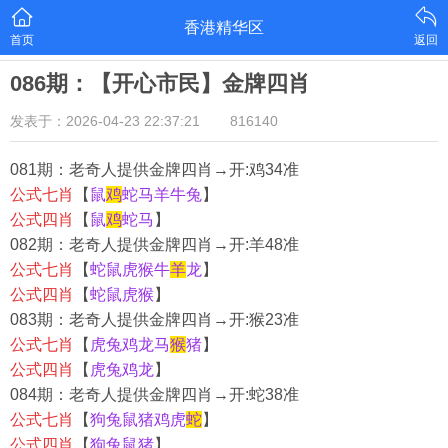
香港精华区
首页
返回
086期：【开心市民】金牌四肖
发表于：2026-04-23 22:37:21
816140
081期：老奇人提供金牌四肖→开:鸡34准
公式七肖
【
鼠
鸡
蛇马羊牛兔
】
公式四肖
【
鼠
鸡
蛇马
】
082期：老奇人提供金牌四肖→开:羊48准
公式七肖
【
蛇鼠虎猴牛
羊
龙
】
公式四肖
【
蛇鼠虎猴
】
083期：老奇人提供金牌四肖→开:猴23准
公式七肖
【
虎兔鸡龙马
猴
猪
】
公式四肖
【
虎兔鸡龙
】
084期：老奇人提供金牌四肖→开:蛇38准
公式七肖
【
狗兔鼠猪鸡虎
蛇
】
公式四肖
【
狗兔鼠猪
】