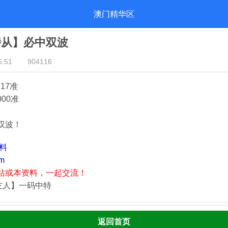
澳门精华区
侍从】必中双波
:51
904116
17准
000准
双波！
资料
m
站或本资料，一起交流！
友人】一码中特
返回首页