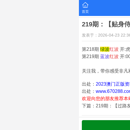
首页
219期：【贴身
发表于：2026-04-23 22:36
第218期
绿
波
红
波
开:虎
第219期
蓝
波
红
波
开:0
关注我，带你感受非凡
出处：
2023澳门正版
出处：
www.670288.co
欢迎向您的朋友推荐本
下篇：219期：【过路